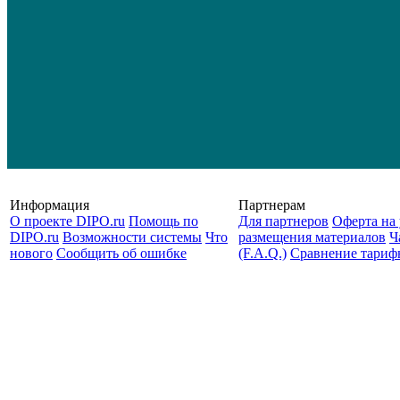
Информация
Партнерам
О проекте DIPO.ru
Помощь по
Для партнеров
Оферта на 
DIPO.ru
Возможности системы
Что
размещения материалов
Ч
нового
Сообщить об ошибке
(F.A.Q.)
Cравнение тариф