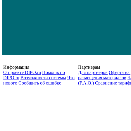
Информация
Партнерам
О проекте DIPO.ru
Помощь по
Для партнеров
Оферта на 
DIPO.ru
Возможности системы
Что
размещения материалов
Ч
нового
Сообщить об ошибке
(F.A.Q.)
Cравнение тариф