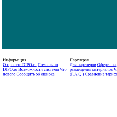
Информация
Партнерам
О проекте DIPO.ru
Помощь по
Для партнеров
Оферта на 
DIPO.ru
Возможности системы
Что
размещения материалов
Ч
нового
Сообщить об ошибке
(F.A.Q.)
Cравнение тариф