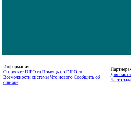
Информация
Партнера
О проекте DIPO.ru
Помощь по DIPO.ru
Для партн
Возможности системы
Что нового
Сообщить об
Часто зад
ошибке