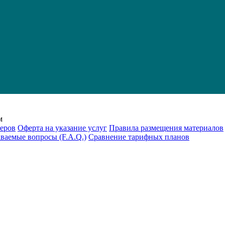
м
еров
Оферта на указание услуг
Правила размещения материалов
аваемые вопросы (F.A.Q.)
Cравнение тарифных планов