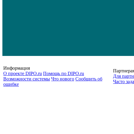
Информация
Партнера
О проекте DIPO.ru
Помощь по DIPO.ru
Для партн
Возможности системы
Что нового
Сообщить об
Часто зад
ошибке