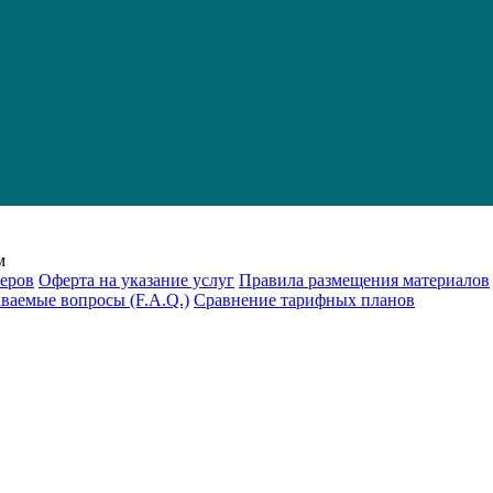
м
еров
Оферта на указание услуг
Правила размещения материалов
аваемые вопросы (F.A.Q.)
Cравнение тарифных планов