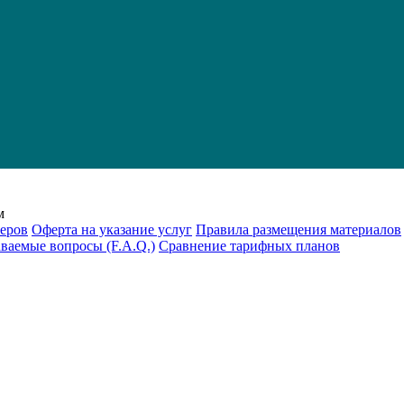
м
еров
Оферта на указание услуг
Правила размещения материалов
аваемые вопросы (F.A.Q.)
Cравнение тарифных планов