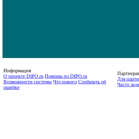
Информация
Партнера
О проекте DIPO.ru
Помощь по DIPO.ru
Для партн
Возможности системы
Что нового
Сообщить об
Часто зад
ошибке