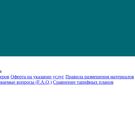
м
еров
Оферта на указание услуг
Правила размещения материалов
аваемые вопросы (F.A.Q.)
Cравнение тарифных планов