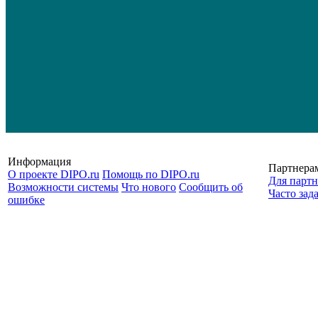
Информация
Партнера
О проекте DIPO.ru
Помощь по DIPO.ru
Для партн
Возможности системы
Что нового
Сообщить об
Часто зад
ошибке