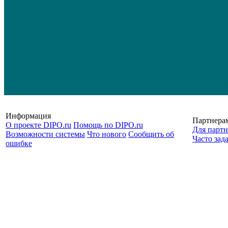
Информация
Партнера
О проекте DIPO.ru
Помощь по DIPO.ru
Для партн
Возможности системы
Что нового
Сообщить об
Часто зад
ошибке