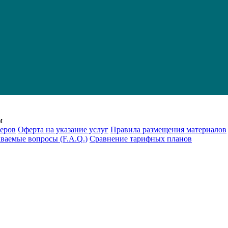
м
еров
Оферта на указание услуг
Правила размещения материалов
аваемые вопросы (F.A.Q.)
Cравнение тарифных планов