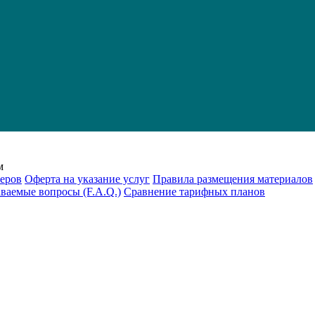
м
еров
Оферта на указание услуг
Правила размещения материалов
аваемые вопросы (F.A.Q.)
Cравнение тарифных планов