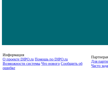
Информация
Партнера
О проекте DIPO.ru
Помощь по DIPO.ru
Для партн
Возможности системы
Что нового
Сообщить об
Часто зад
ошибке