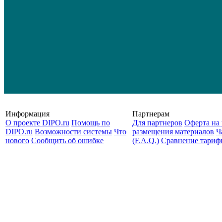
Информация
Партнерам
О проекте DIPO.ru
Помощь по
Для партнеров
Оферта на 
DIPO.ru
Возможности системы
Что
размещения материалов
Ч
нового
Сообщить об ошибке
(F.A.Q.)
Cравнение тариф