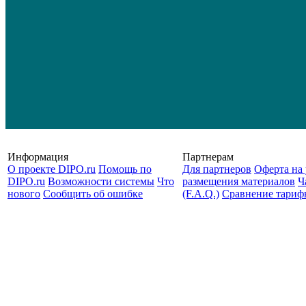
Информация
Партнерам
О проекте DIPO.ru
Помощь по
Для партнеров
Оферта на 
DIPO.ru
Возможности системы
Что
размещения материалов
Ч
нового
Сообщить об ошибке
(F.A.Q.)
Cравнение тариф