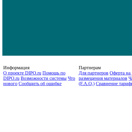
Информация
Партнерам
О проекте DIPO.ru
Помощь по
Для партнеров
Оферта на 
DIPO.ru
Возможности системы
Что
размещения материалов
Ч
нового
Сообщить об ошибке
(F.A.Q.)
Cравнение тариф