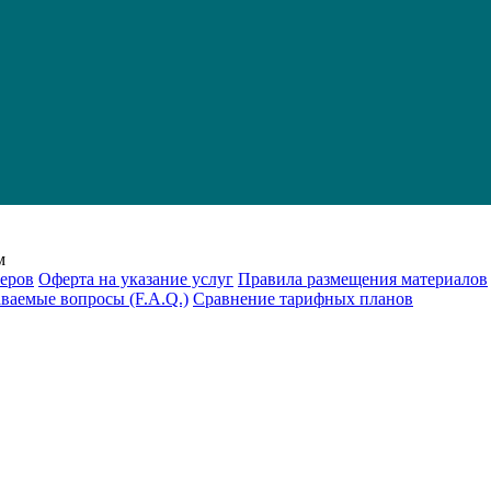
м
еров
Оферта на указание услуг
Правила размещения материалов
аваемые вопросы (F.A.Q.)
Cравнение тарифных планов