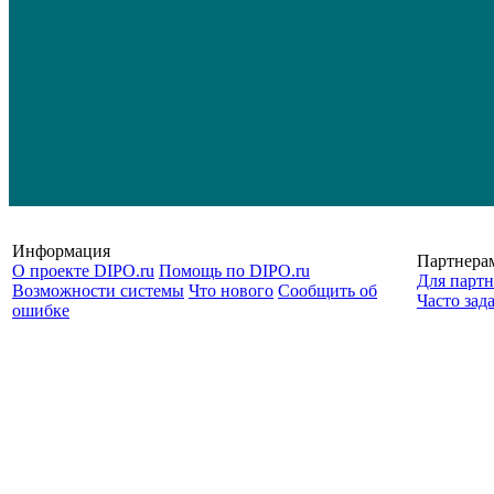
Информация
Партнера
О проекте DIPO.ru
Помощь по DIPO.ru
Для партн
Возможности системы
Что нового
Сообщить об
Часто зад
ошибке