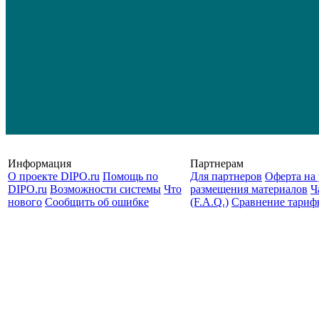
Информация
Партнерам
О проекте DIPO.ru
Помощь по
Для партнеров
Оферта на 
DIPO.ru
Возможности системы
Что
размещения материалов
Ч
нового
Сообщить об ошибке
(F.A.Q.)
Cравнение тариф