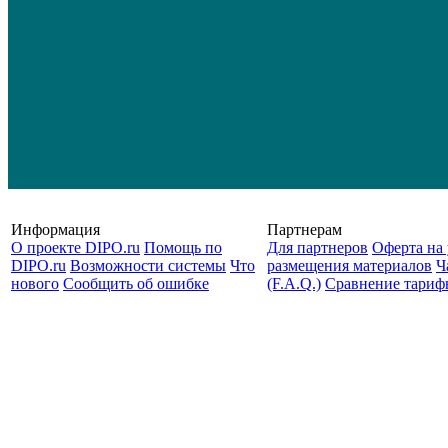
Информация
Партнерам
О проекте DIPO.ru
Помощь по
Для партнеров
Оферта на 
DIPO.ru
Возможности системы
Что
размещения материалов
Ч
нового
Сообщить об ошибке
(F.A.Q.)
Cравнение тариф