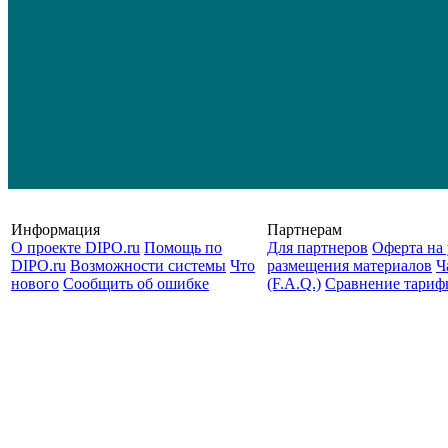
Информация
Партнерам
О проекте DIPO.ru
Помощь по
Для партнеров
Оферта на 
DIPO.ru
Возможности системы
Что
размещения материалов
Ч
нового
Сообщить об ошибке
(F.A.Q.)
Cравнение тариф