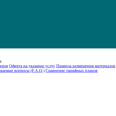
м
еров
Оферта на указание услуг
Правила размещения материалов
аваемые вопросы (F.A.Q.)
Cравнение тарифных планов