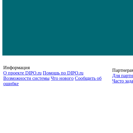
Информация
Партнера
О проекте DIPO.ru
Помощь по DIPO.ru
Для партн
Возможности системы
Что нового
Сообщить об
Часто зад
ошибке