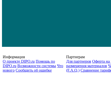
Информация
Партнерам
О проекте DIPO.ru
Помощь по
Для партнеров
Оферта на 
DIPO.ru
Возможности системы
Что
размещения материалов
Ч
нового
Сообщить об ошибке
(F.A.Q.)
Cравнение тариф