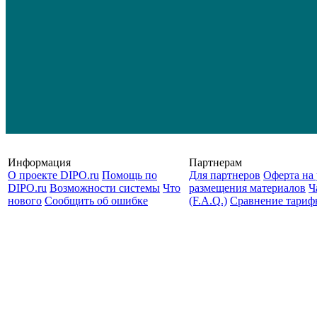
Информация
Партнерам
О проекте DIPO.ru
Помощь по
Для партнеров
Оферта на 
DIPO.ru
Возможности системы
Что
размещения материалов
Ч
нового
Сообщить об ошибке
(F.A.Q.)
Cравнение тариф