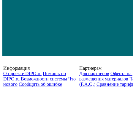
Информация
Партнерам
О проекте DIPO.ru
Помощь по
Для партнеров
Оферта на 
DIPO.ru
Возможности системы
Что
размещения материалов
Ч
нового
Сообщить об ошибке
(F.A.Q.)
Cравнение тариф