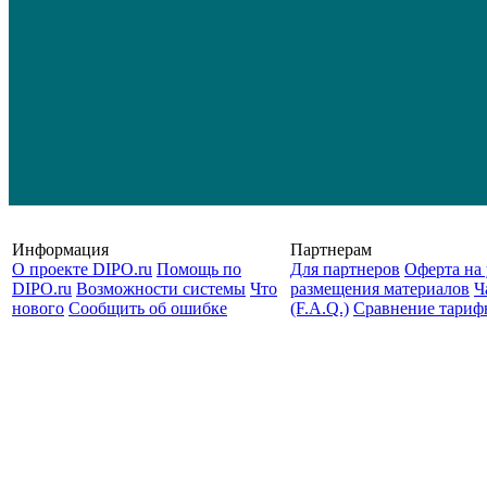
Информация
Партнерам
О проекте DIPO.ru
Помощь по
Для партнеров
Оферта на 
DIPO.ru
Возможности системы
Что
размещения материалов
Ч
нового
Сообщить об ошибке
(F.A.Q.)
Cравнение тариф