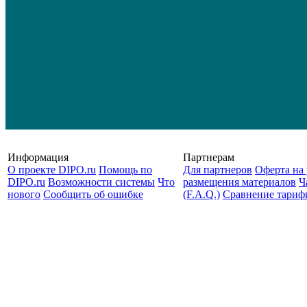
Информация
Партнерам
О проекте DIPO.ru
Помощь по
Для партнеров
Оферта на 
DIPO.ru
Возможности системы
Что
размещения материалов
Ч
нового
Сообщить об ошибке
(F.A.Q.)
Cравнение тариф