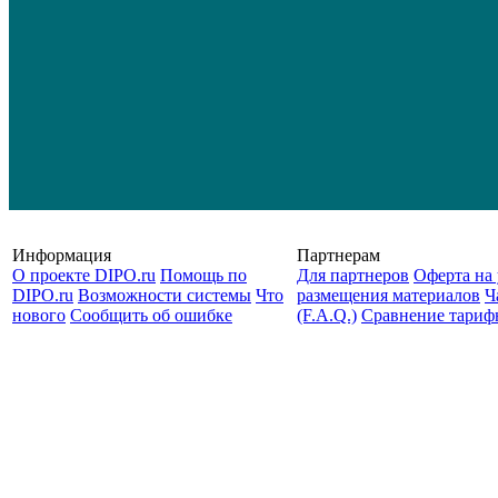
Информация
Партнерам
О проекте DIPO.ru
Помощь по
Для партнеров
Оферта на 
DIPO.ru
Возможности системы
Что
размещения материалов
Ч
нового
Сообщить об ошибке
(F.A.Q.)
Cравнение тариф