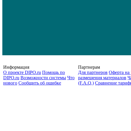
Информация
Партнерам
О проекте DIPO.ru
Помощь по
Для партнеров
Оферта на 
DIPO.ru
Возможности системы
Что
размещения материалов
Ч
нового
Сообщить об ошибке
(F.A.Q.)
Cравнение тариф