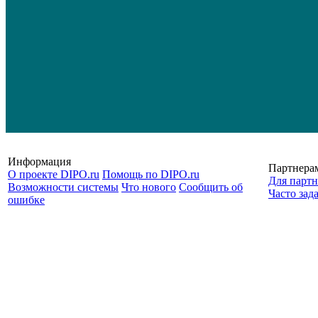
Информация
Партнера
О проекте DIPO.ru
Помощь по DIPO.ru
Для партн
Возможности системы
Что нового
Сообщить об
Часто зад
ошибке