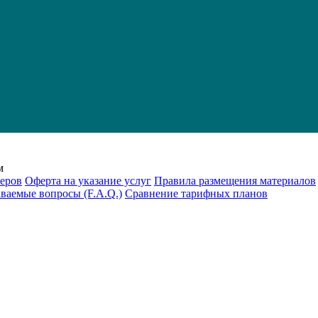
м
еров
Оферта на указание услуг
Правила размещения материалов
аваемые вопросы (F.A.Q.)
Cравнение тарифных планов