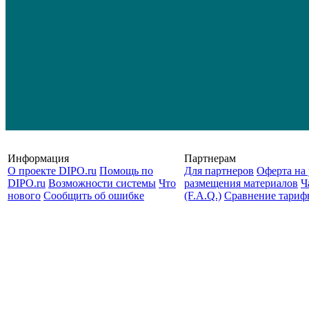
Информация
Партнерам
О проекте DIPO.ru
Помощь по
Для партнеров
Оферта на 
DIPO.ru
Возможности системы
Что
размещения материалов
Ч
нового
Сообщить об ошибке
(F.A.Q.)
Cравнение тариф