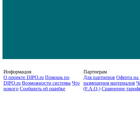
Информация
Партнерам
О проекте DIPO.ru
Помощь по
Для партнеров
Оферта на 
DIPO.ru
Возможности системы
Что
размещения материалов
Ч
нового
Сообщить об ошибке
(F.A.Q.)
Cравнение тариф