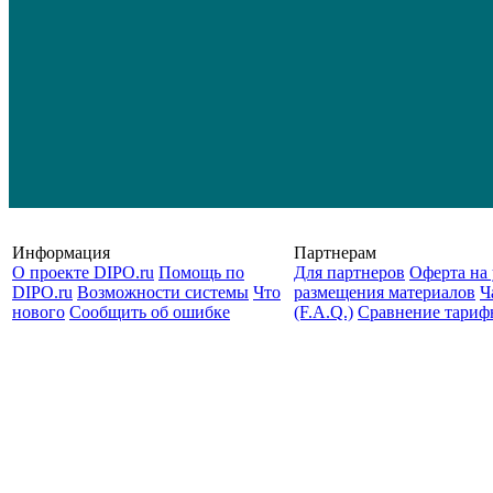
Информация
Партнерам
О проекте DIPO.ru
Помощь по
Для партнеров
Оферта на 
DIPO.ru
Возможности системы
Что
размещения материалов
Ч
нового
Сообщить об ошибке
(F.A.Q.)
Cравнение тариф