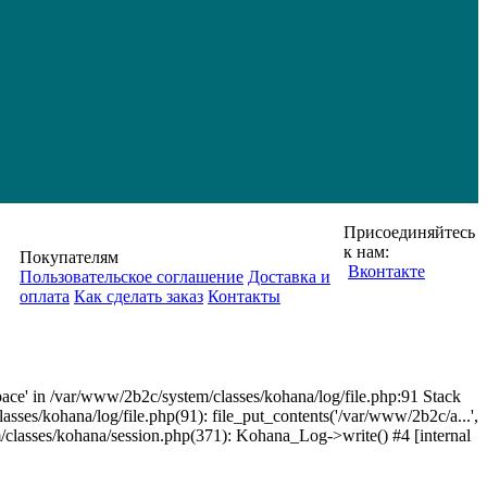
Присоединяйтесь
к нам:
Покупателям
Вконтакте
Пользовательское соглашение
Доставка и
оплата
Как сделать заказ
Контакты
space' in /var/www/2b2c/system/classes/kohana/log/file.php:91 Stack
lasses/kohana/log/file.php(91): file_put_contents('/var/www/2b2c/a...',
classes/kohana/session.php(371): Kohana_Log->write() #4 [internal