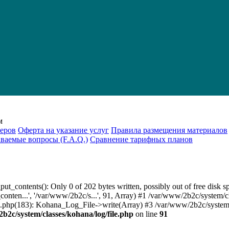
м
еров
Оферта на указание услуг
Правила размещения материалов
аваемые вопросы (F.A.Q.)
Cравнение тарифных планов
put_contents(): Only 0 of 202 bytes written, possibly out of free disk 
_conten...', '/var/www/2b2c/s...', 91, Array) #1 /var/www/2b2c/system/c
log.php(183): Kohana_Log_File->write(Array) #3 /var/www/2b2c/system/
b2c/system/classes/kohana/log/file.php
on line
91