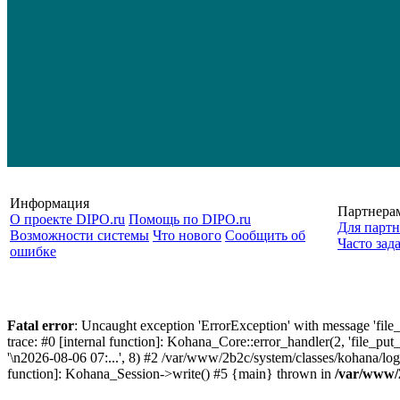
Информация
Партнера
О проекте DIPO.ru
Помощь по DIPO.ru
Для партн
Возможности системы
Что нового
Сообщить об
Часто зад
ошибке
Fatal error
: Uncaught exception 'ErrorException' with message 'file_
trace: #0 [internal function]: Kohana_Core::error_handler(2, 'file_put
'\n2026-08-06 07:...', 8) #2 /var/www/2b2c/system/classes/kohana/
function]: Kohana_Session->write() #5 {main} thrown in
/var/www/2