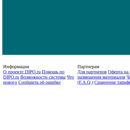
Информация
Партнерам
О проекте DIPO.ru
Помощь по
Для партнеров
Оферта на 
DIPO.ru
Возможности системы
Что
размещения материалов
Ч
нового
Сообщить об ошибке
(F.A.Q.)
Cравнение тариф