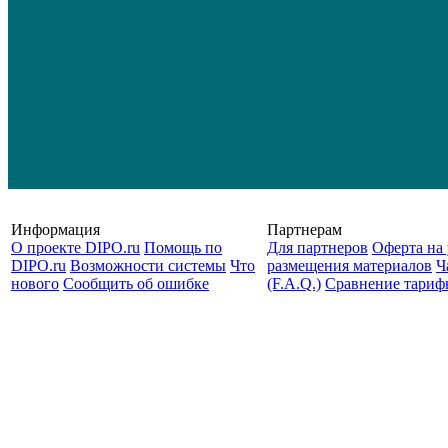
Информация
Партнерам
О проекте DIPO.ru
Помощь по
Для партнеров
Оферта на 
DIPO.ru
Возможности системы
Что
размещения материалов
Ч
нового
Сообщить об ошибке
(F.A.Q.)
Cравнение тариф