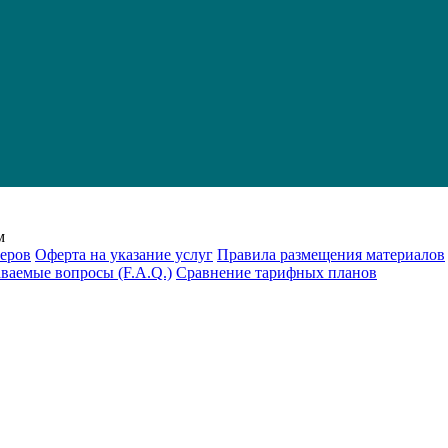
м
еров
Оферта на указание услуг
Правила размещения материалов
аваемые вопросы (F.A.Q.)
Cравнение тарифных планов