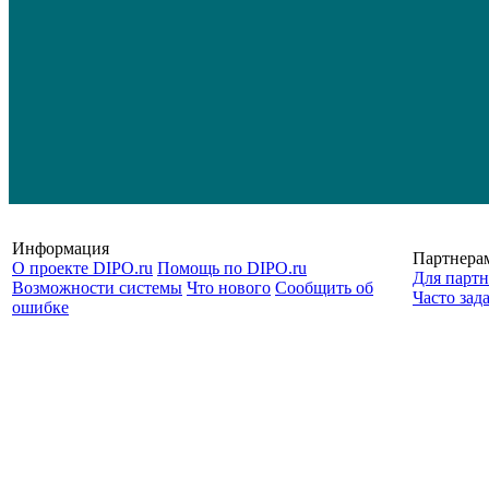
Информация
Партнера
О проекте DIPO.ru
Помощь по DIPO.ru
Для партн
Возможности системы
Что нового
Сообщить об
Часто зад
ошибке