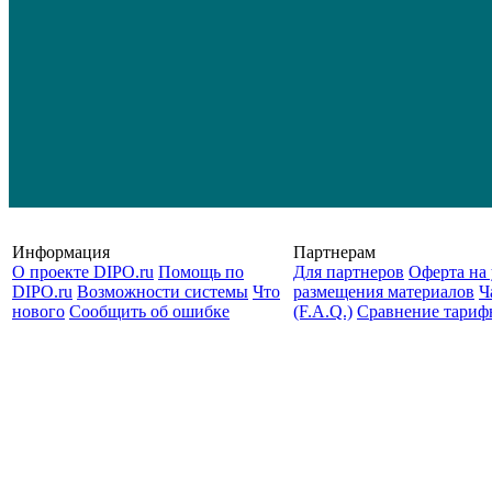
Информация
Партнерам
О проекте DIPO.ru
Помощь по
Для партнеров
Оферта на 
DIPO.ru
Возможности системы
Что
размещения материалов
Ч
нового
Сообщить об ошибке
(F.A.Q.)
Cравнение тариф