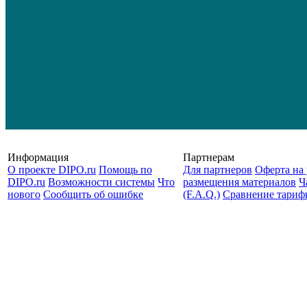
Информация
Партнерам
О проекте DIPO.ru
Помощь по
Для партнеров
Оферта на 
DIPO.ru
Возможности системы
Что
размещения материалов
Ч
нового
Сообщить об ошибке
(F.A.Q.)
Cравнение тариф