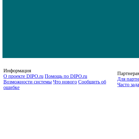
Информация
Партнера
О проекте DIPO.ru
Помощь по DIPO.ru
Для партн
Возможности системы
Что нового
Сообщить об
Часто зад
ошибке