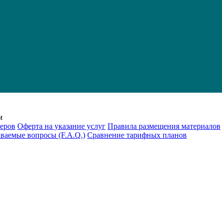
м
еров
Оферта на указание услуг
Правила размещения материалов
аваемые вопросы (F.A.Q.)
Cравнение тарифных планов