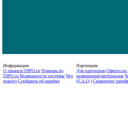
Информация
Партнерам
О проекте DIPO.ru
Помощь по
Для партнеров
Оферта на 
DIPO.ru
Возможности системы
Что
размещения материалов
Ч
нового
Сообщить об ошибке
(F.A.Q.)
Cравнение тариф