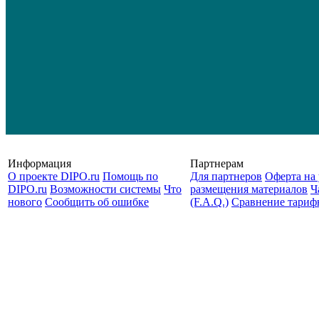
Информация
Партнерам
О проекте DIPO.ru
Помощь по
Для партнеров
Оферта на 
DIPO.ru
Возможности системы
Что
размещения материалов
Ч
нового
Сообщить об ошибке
(F.A.Q.)
Cравнение тариф