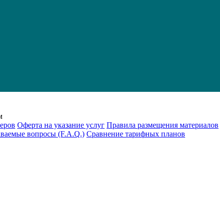
м
еров
Оферта на указание услуг
Правила размещения материалов
аваемые вопросы (F.A.Q.)
Cравнение тарифных планов