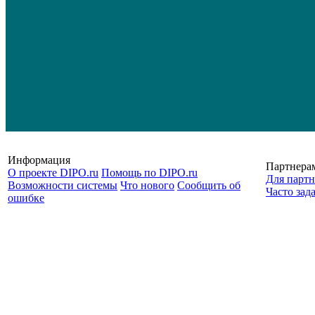
Информация
Партнера
О проекте DIPO.ru
Помощь по DIPO.ru
Для партн
Возможности системы
Что нового
Сообщить об
Часто зад
ошибке