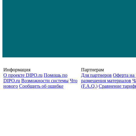
Информация
Партнерам
О проекте DIPO.ru
Помощь по
Для партнеров
Оферта на 
DIPO.ru
Возможности системы
Что
размещения материалов
Ч
нового
Сообщить об ошибке
(F.A.Q.)
Cравнение тариф