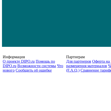
Информация
Партнерам
О проекте DIPO.ru
Помощь по
Для партнеров
Оферта на 
DIPO.ru
Возможности системы
Что
размещения материалов
Ч
нового
Сообщить об ошибке
(F.A.Q.)
Cравнение тариф