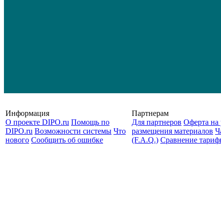
Информация
Партнерам
О проекте DIPO.ru
Помощь по
Для партнеров
Оферта на 
DIPO.ru
Возможности системы
Что
размещения материалов
Ч
нового
Сообщить об ошибке
(F.A.Q.)
Cравнение тариф