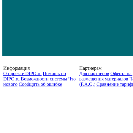
Информация
Партнерам
О проекте DIPO.ru
Помощь по
Для партнеров
Оферта на 
DIPO.ru
Возможности системы
Что
размещения материалов
Ч
нового
Сообщить об ошибке
(F.A.Q.)
Cравнение тариф