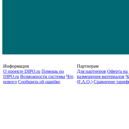
Информация
Партнерам
О проекте DIPO.ru
Помощь по
Для партнеров
Оферта на 
DIPO.ru
Возможности системы
Что
размещения материалов
Ч
нового
Сообщить об ошибке
(F.A.Q.)
Cравнение тариф