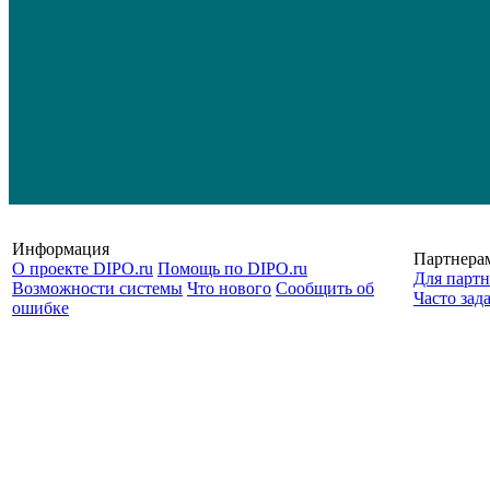
Информация
Партнера
О проекте DIPO.ru
Помощь по DIPO.ru
Для партн
Возможности системы
Что нового
Сообщить об
Часто зад
ошибке