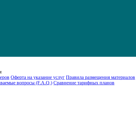
м
еров
Оферта на указание услуг
Правила размещения материалов
аваемые вопросы (F.A.Q.)
Cравнение тарифных планов