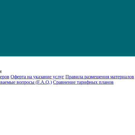
м
еров
Оферта на указание услуг
Правила размещения материалов
аваемые вопросы (F.A.Q.)
Cравнение тарифных планов