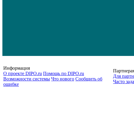
Информация
Партнера
О проекте DIPO.ru
Помощь по DIPO.ru
Для партн
Возможности системы
Что нового
Сообщить об
Часто зад
ошибке