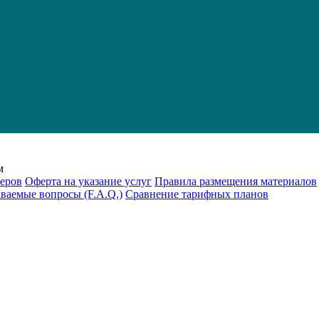
м
еров
Оферта на указание услуг
Правила размещения материалов
аваемые вопросы (F.A.Q.)
Cравнение тарифных планов