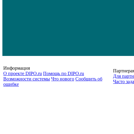
Информация
Партнера
О проекте DIPO.ru
Помощь по DIPO.ru
Для партн
Возможности системы
Что нового
Сообщить об
Часто зад
ошибке