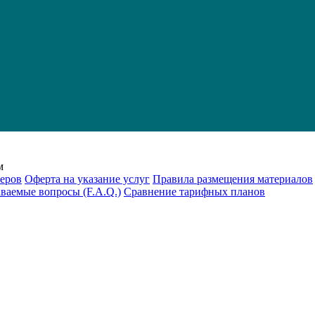
м
еров
Оферта на указание услуг
Правила размещения материалов
аваемые вопросы (F.A.Q.)
Cравнение тарифных планов