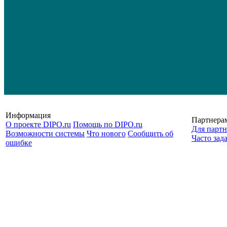
Информация
Партнера
О проекте DIPO.ru
Помощь по DIPO.ru
Для партн
Возможности системы
Что нового
Сообщить об
Часто зад
ошибке