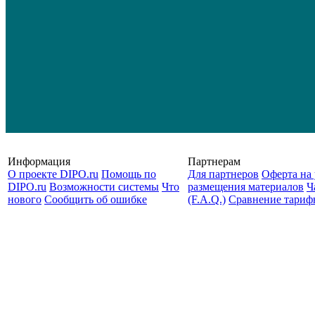
Информация
Партнерам
О проекте DIPO.ru
Помощь по
Для партнеров
Оферта на 
DIPO.ru
Возможности системы
Что
размещения материалов
Ч
нового
Сообщить об ошибке
(F.A.Q.)
Cравнение тариф