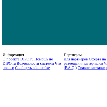
Информация
Партнерам
О проекте DIPO.ru
Помощь по
Для партнеров
Оферта на 
DIPO.ru
Возможности системы
Что
размещения материалов
Ч
нового
Сообщить об ошибке
(F.A.Q.)
Cравнение тариф