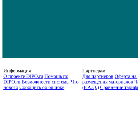
Информация
Партнерам
О проекте DIPO.ru
Помощь по
Для партнеров
Оферта на 
DIPO.ru
Возможности системы
Что
размещения материалов
Ч
нового
Сообщить об ошибке
(F.A.Q.)
Cравнение тариф